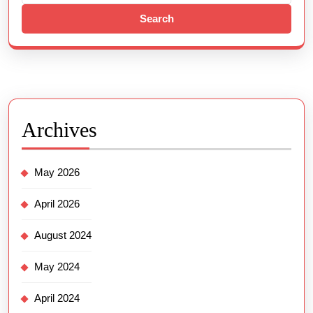
Archives
May 2026
April 2026
August 2024
May 2024
April 2024