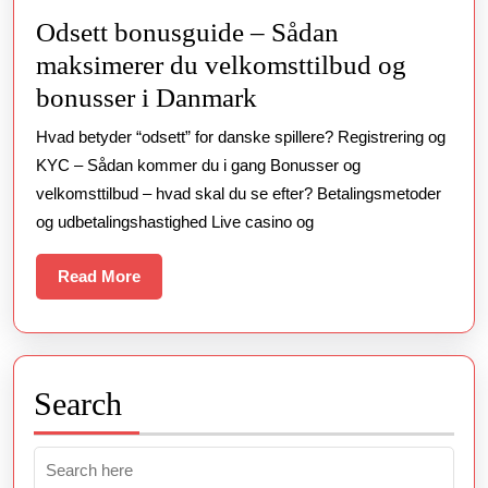
Odsett bonusguide – Sådan
maksimerer du velkomsttilbud og
Odsett
bonusser i Danmark
bonusguide
Hvad betyder “odsett” for danske spillere? Registrering og
–
KYC – Sådan kommer du i gang Bonusser og
Sådan
velkomsttilbud – hvad skal du se efter? Betalingsmetoder
og udbetalingshastighed Live casino og
maksimerer
du
Read
Read More
velkomsttilbud
More
og
bonusser
i
Search
Danmark
Search
for: