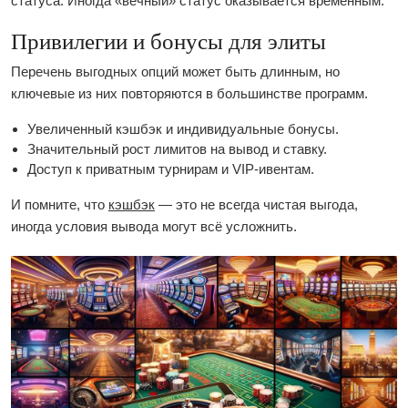
статуса. Иногда «вечный» статус оказывается временным.
Привилегии и бонусы для элиты
Перечень выгодных опций может быть длинным, но
ключевые из них повторяются в большинстве программ.
Увеличенный кэшбэк и индивидуальные бонусы.
Значительный рост лимитов на вывод и ставку.
Доступ к приватным турнирам и VIP-ивентам.
И помните, что
кэшбэк
— это не всегда чистая выгода,
иногда условия вывода могут всё усложнить.