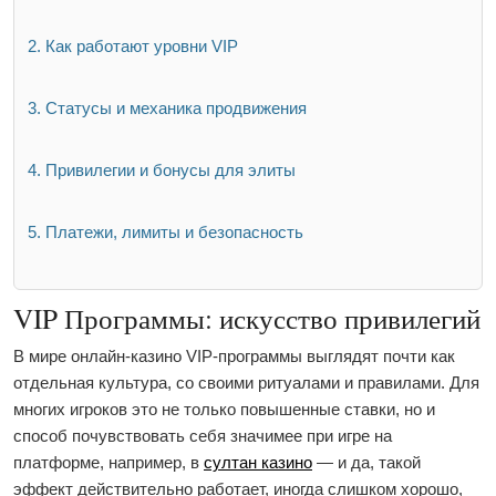
2. Как работают уровни VIP
3. Статусы и механика продвижения
4. Привилегии и бонусы для элиты
5. Платежи, лимиты и безопасность
VIP Программы: искусство привилегий
В мире онлайн-казино VIP-программы выглядят почти как
отдельная культура, со своими ритуалами и правилами. Для
многих игроков это не только повышенные ставки, но и
способ почувствовать себя значимее при игре на
платформе, например, в
султан казино
— и да, такой
эффект действительно работает, иногда слишком хорошо,