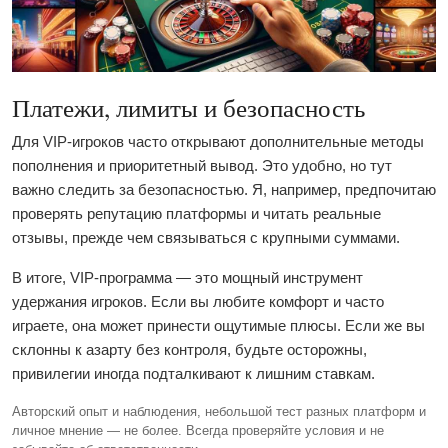
Платежи, лимиты и безопасность
Для VIP-игроков часто открывают дополнительные методы
пополнения и приоритетный вывод. Это удобно, но тут
важно следить за безопасностью. Я, например, предпочитаю
проверять репутацию платформы и читать реальные
отзывы, прежде чем связываться с крупными суммами.
В итоге, VIP-программа — это мощный инструмент
удержания игроков. Если вы любите комфорт и часто
играете, она может принести ощутимые плюсы. Если же вы
склонны к азарту без контроля, будьте осторожны,
привилегии иногда подталкивают к лишним ставкам.
Авторский опыт и наблюдения, небольшой тест разных платформ и
личное мнение — не более. Всегда проверяйте условия и не