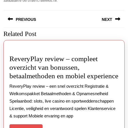
забывайте об ответственности.
Post
PREVIOUS
NEXT
navigation
Related Post
Previous
Next
post:
post:
ReveryPlay review – compleet
overzicht van bonussen,
Re
betaalmethoden en mobiel experience
rev
ReveryPlay review – een snel overzicht Registratie &
–
Welkomspakket Betaalmethoden & Opnamesnelheid
com
Spelaanbod: slots, live casino en sportweddenschappen
Licentie, veiligheid en verantwoord spelen Klantenservice
ove
& support Mobiele ervaring en app
va
bon